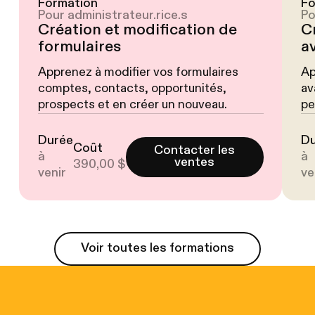
Formation
Fo
Pour administrateur.rice.s
Po
Création et modification de
C
formulaires
a
Apprenez à modifier vos formulaires
Ap
comptes, contacts, opportunités,
av
prospects et en créer un nouveau.
pe
Durée
D
Coût
Contacter les
à
à
ventes
390,00 $
venir
ve
Voir toutes les formations
Voir toutes les formations