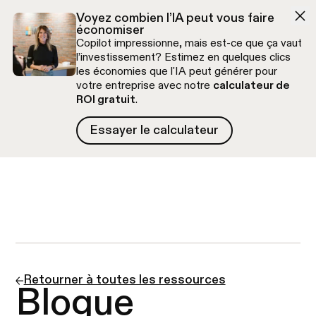
Aller à la navigation
Aller au contenu
Voyez combien l’IA peut vous faire
économiser
Copilot impressionne, mais est-ce que ça vaut
l’investissement? Estimez en quelques clics
les économies que l'IA peut générer pour
votre entreprise avec notre
calculateur de
ROI gratuit
.
Essayer le calculateur
Essayer le calculateur
Appel découverte gratuit
Retourner à toutes les ressources
Blogue