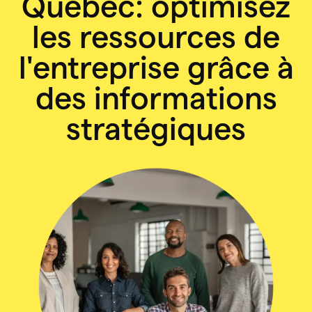
Québec: optimisez
les ressources de
l'entreprise grâce à
des informations
stratégiques