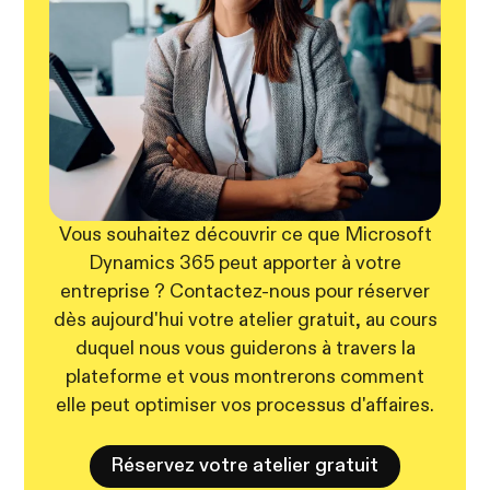
Vous souhaitez découvrir ce que Microsoft
Dynamics 365 peut apporter à votre
entreprise ? Contactez-nous pour réserver
dès aujourd'hui votre atelier gratuit, au cours
duquel nous vous guiderons à travers la
plateforme et vous montrerons comment
elle peut optimiser vos processus d'affaires.
Réservez votre atelier gratuit