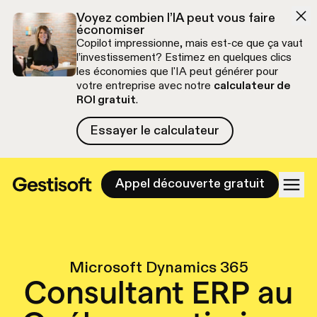
Aller à la navigation
Aller au contenu
Voyez combien l’IA peut vous faire
économiser
Copilot impressionne, mais est-ce que ça vaut
l’investissement? Estimez en quelques clics
les économies que l'IA peut générer pour
votre entreprise avec notre
calculateur de
ROI gratuit
.
Essayer le calculateur
Essayer le calculateur
Appel découverte gratuit
Microsoft Dynamics 365
Consultant ERP au