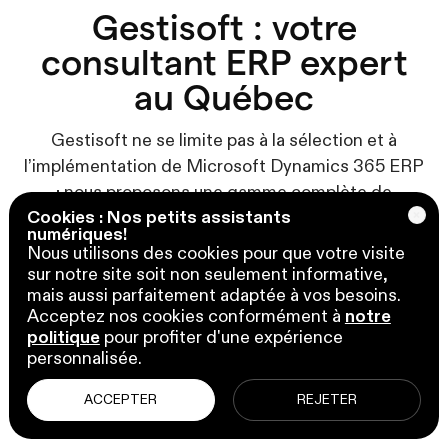
Gestisoft : votre
consultant ERP expert
au Québec
Gestisoft ne se limite pas à la sélection et à
l’implémentation de Microsoft Dynamics 365 ERP
; nous proposons une gamme complète de
Cookies : Nos petits assistants
services de conseil ERP et de solutions expertes,
numériques!
conçus pour rationaliser et optimiser toutes vos
Nous utilisons des cookies pour que votre visite
opérations.
sur notre site soit non seulement informative,
mais aussi parfaitement adaptée à vos besoins.
Acceptez nos cookies conformément à
notre
Nos consultants ERP à Québec sont dédiés à
politique
pour profiter d'une expérience
obtenir des résultats exceptionnels, en vous
personnalisée.
accompagnant à chaque étape – de la planification
stratégique à une mise en œuvre fluide et une
ACCEPTER
REJETER
optimisation continue.