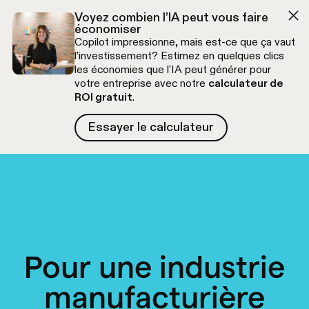
Aller à la navigation
Aller au contenu
Voyez combien l’IA peut vous faire
économiser
Copilot impressionne, mais est-ce que ça vaut
l’investissement? Estimez en quelques clics
les économies que l'IA peut générer pour
votre entreprise avec notre
calculateur de
ROI gratuit
.
Essayer le calculateur
Essayer le calculateur
Appel découverte gratuit
Pour une industrie
manufacturière