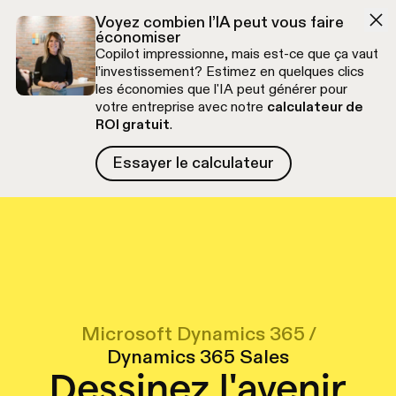
Aller à la navigation
Aller au contenu
Voyez combien l’IA peut vous faire
économiser
Copilot impressionne, mais est-ce que ça vaut
l’investissement? Estimez en quelques clics
les économies que l'IA peut générer pour
votre entreprise avec notre
calculateur de
ROI gratuit
.
Essayer le calculateur
Essayer le calculateur
Appel découverte gratuit
Microsoft Dynamics 365
/
Dynamics 365 Sales
Dessinez l'avenir