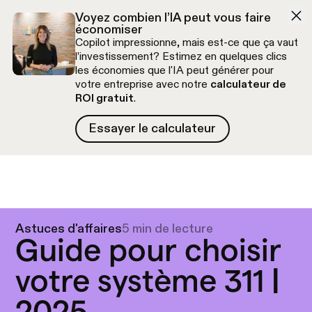
Aller à la navigation
Aller au contenu
Voyez combien l’IA peut vous faire
économiser
Copilot impressionne, mais est-ce que ça vaut
l’investissement? Estimez en quelques clics
les économies que l'IA peut générer pour
votre entreprise avec notre
calculateur de
ROI gratuit
.
Essayer le calculateur
Essayer le calculateur
Appel découverte gratuit
Astuces d'affaires
5 min de lecture
Guide pour choisir
votre système 311 |
2025