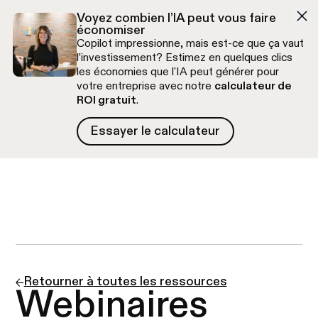
Aller à la navigation
Aller au contenu
Voyez combien l’IA peut vous faire
économiser
Copilot impressionne, mais est-ce que ça vaut
l’investissement? Estimez en quelques clics
les économies que l'IA peut générer pour
votre entreprise avec notre
calculateur de
ROI gratuit
.
Essayer le calculateur
Essayer le calculateur
Appel découverte gratuit
Retourner à toutes les ressources
Webinaires