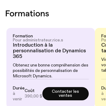
Formations
Formation
Fo
Pour administrateur.rice.s
Po
Introduction à la
C
personnalisation de Dynamics
t
365
Vi
vo
Obtenez une bonne compréhension des
ta
possibilités de personnalisation de
Microsoft Dynamics.
Durée
D
Coût
Contacter les
à
à
ventes
390,00 $
venir
ve