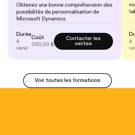
vo
Obtenez une bonne compréhension des
ta
possibilités de personnalisation de
Microsoft Dynamics.
Durée
D
Coût
Contacter les
à
à
ventes
390,00 $
venir
ve
Voir toutes les formations
Voir toutes les formations