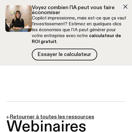
Aller à la navigation
Aller au contenu
Voyez combien l’IA peut vous faire
économiser
Copilot impressionne, mais est-ce que ça vaut
l’investissement? Estimez en quelques clics
les économies que l'IA peut générer pour
votre entreprise avec notre
calculateur de
ROI gratuit
.
Essayer le calculateur
Essayer le calculateur
Appel découverte gratuit
Retourner à toutes les ressources
Webinaires