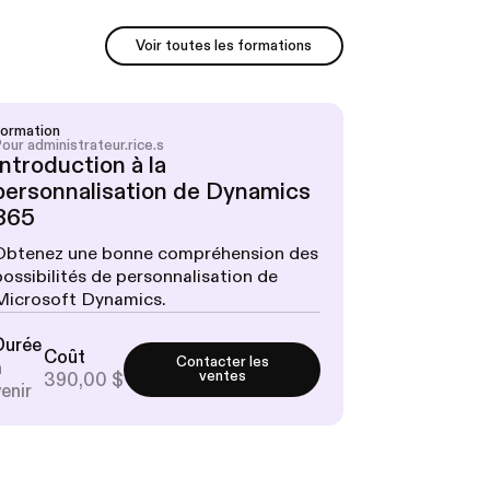
Voir toutes les formations
Voir toutes les formations
Formation
our administrateur.rice.s
Introduction à la
personnalisation de Dynamics
365
Obtenez une bonne compréhension des
possibilités de personnalisation de
Microsoft Dynamics.
Durée
Coût
Contacter les
à
ventes
390,00 $
venir