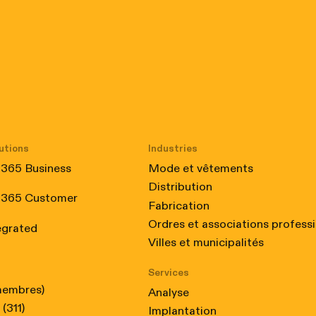
utions
Industries
 365 Business
Mode et vêtements
Distribution
 365 Customer
Fabrication
 Certified, from February 2024 to February 2025
Ordres et associations profess
egrated
Villes et municipalités
Services
membres)
Analyse
(311)
Implantation