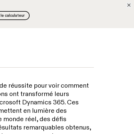
le calculateur
le calculateur
Recherche
En
Appel découverte gratuit
 de réussite pour voir comment
ons ont transformé leurs
crosoft Dynamics 365. Ces
s mettent en lumière des
e monde réel, des défis
ésultats remarquables obtenus,