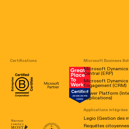
Certifications
Microsoft Business Sol
Microsoft Dynamics
Central (ERP)
Microsoft Dynamics
Engagement (CRM)
B Corp Certification
Microsoft
Great Place to Work Canada
Power Platform (Int
Applications)
Applications intégrées
Legio (Gestion des 
Requêtes citoyennes 