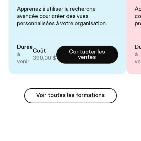
Apprenez à utiliser la recherche
Ap
avancée pour créer des vues
co
personnalisées à votre organisation.
pr
Durée
D
Coût
Contacter les
à
à
ventes
390,00 $
venir
ve
Voir toutes les formations
Voir toutes les formations