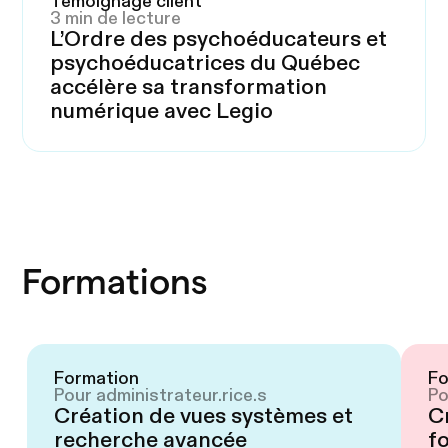
Témoignage client
3 min de lecture
L’Ordre des psychoéducateurs et
psychoéducatrices du Québec
accélère sa transformation
numérique avec Legio
Formations
Formation
Fo
Pour administrateur.rice.s
Po
Création de vues systèmes et
C
recherche avancée
f