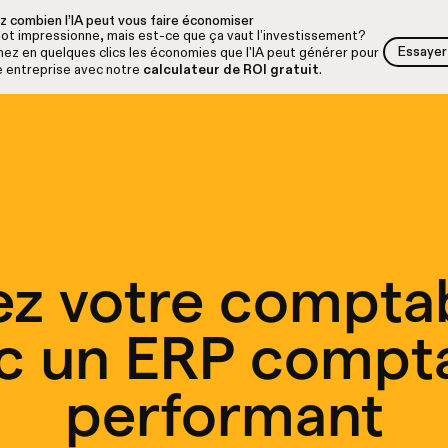
z combien l’IA peut vous faire économiser
lot impressionne, mais est-ce que ça vaut l’investissement?
Essayer 
ez en quelques clics les économies que l'IA peut générer pour
Essayer 
e entreprise avec notre
calculateur de ROI gratuit
.
z votre comptab
c un ERP compt
performant