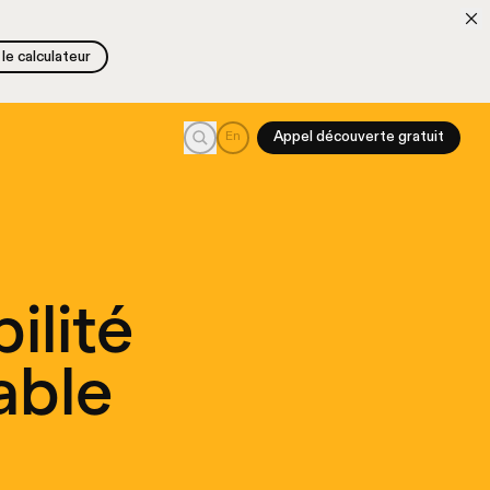
le calculateur
le calculateur
Recherche
En
Appel découverte gratuit
ilité
able