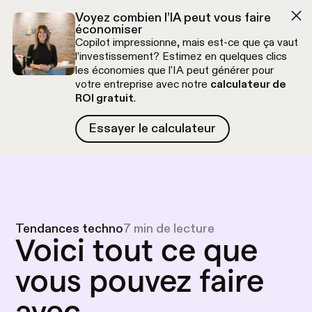
Aller à la navigation
Aller au contenu
Voyez combien l’IA peut vous faire
économiser
Copilot impressionne, mais est-ce que ça vaut
l’investissement? Estimez en quelques clics
les économies que l'IA peut générer pour
votre entreprise avec notre
calculateur de
ROI gratuit
.
Essayer le calculateur
Essayer le calculateur
Appel découverte gratuit
Tendances techno
7 min de lecture
Voici tout ce que
vous pouvez faire
avec