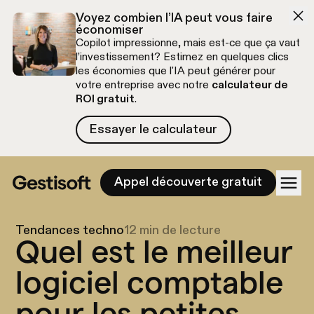
Aller à la navigation
Aller au contenu
Voyez combien l’IA peut vous faire
économiser
Copilot impressionne, mais est-ce que ça vaut
l’investissement? Estimez en quelques clics
les économies que l'IA peut générer pour
votre entreprise avec notre
calculateur de
ROI gratuit
.
Essayer le calculateur
Essayer le calculateur
Appel découverte gratuit
Tendances techno
12 min de lecture
Quel est le meilleur
logiciel comptable
pour les petites