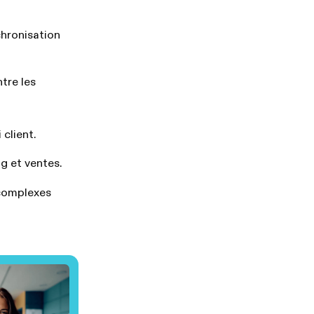
chronisation
tre les
 client.
g et ventes.
 complexes