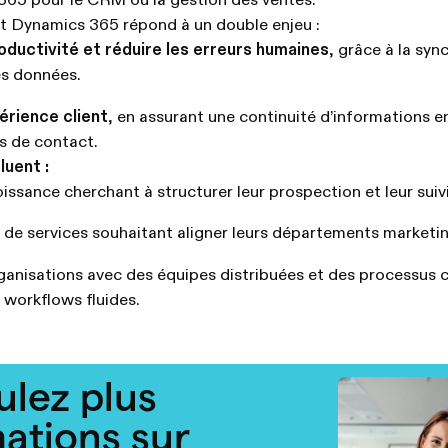
65 pour le CRM ou la gestion des ventes.
t Dynamics 365 répond à un double enjeu :
oductivité et réduire les erreurs humaines
, grâce à la syn
s données.
érience client
, en assurant une continuité d’informations en
ts de contact.
luent :
ssance cherchant à structurer leur prospection et leur suivi
 de services souhaitant aligner leurs départements marketin
anisations avec des équipes distribuées et des processus
 workflows fluides.
ulez plus
mations sur