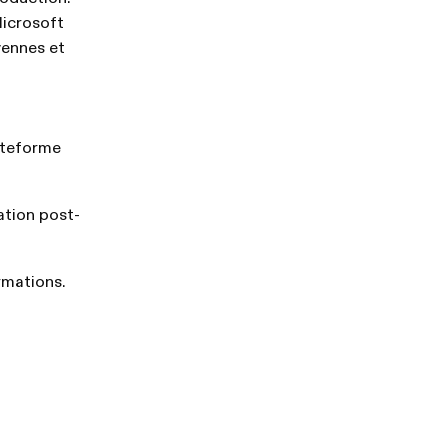
Microsoft
yennes et
lateforme
sation post-
rmations.