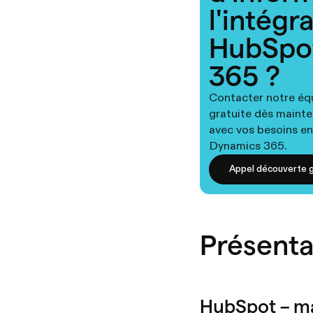
l'intégr
HubSpo
365 ?
Contacter notre éq
gratuite dès mainte
avec vos besoins en
Dynamics 365.
Appel découverte g
Présenta
HubSpot – m