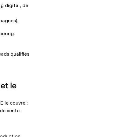
g digital, de
pagnes).
coring.
ads qualifiés
et le
lle couvre :
de vente.
.
roduction.