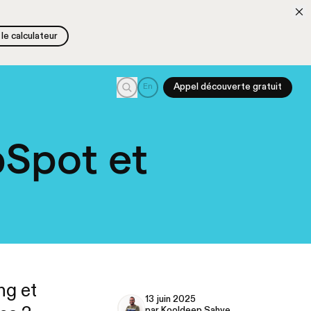
le calculateur
le calculateur
Recherche
En
Appel découverte gratuit
bSpot et
ng et
13 juin 2025
par Kooldeep Sahye