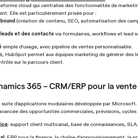
forme cloud qui centralise des fonctionnalités de marketin
nt. Elle est particulièrement prisée pour :
nbound
(création de contenu, SEO, automatisation des cam
 leads et des contacts
via formulaires, workflows et lead s
é
simple d’usage, avec pipeline de ventes personnalisable.
té, HubSpot permet aux équipes marketing de générer des le
trôle sur le parcours client.
namics 365 – CRM/ERP pour la vente 
uite d’applications modulaires développée par Microsoft. E
 avancée des opportunités commerciales, prévisions, cycles 
ice
: support client multicanal, base de connaissances, SLA
al
: ERP pour la finance, la chaîne d’approvisionnement, la p