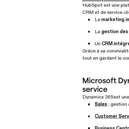
HubSpot est une plate
CRM et de service clie
Le
marketing i
La
gestion des
Un
CRM intégr
Grâce à sa conviviali
tout en gardant le con
Microsoft Dy
service
Dynamics 365est une s
Sales
: gestion
Customer Serv
Business Centr