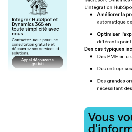
Microsoft Dynamics 3
L’intégration HubSpo
Améliorer la pr
Intégrer HubSpot et
automatique de
Dynamics 365 en
toute simplicité avec
nous
Optimiser l’exp
Contactez-nous pour une
différents poin
consultation gratuite et
Des cas typiques inc
découvrez nos services et
solutions.
Des PME en croi
Appel découverte
gratuit
Des entreprises
Des grandes org
nécessitant des
Vous vo
d'infor