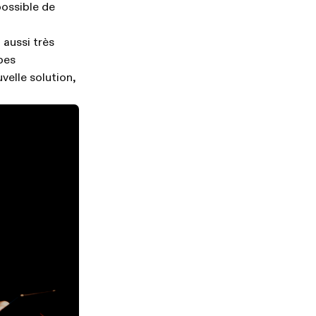
 possible de
 aussi très
pes
velle solution,