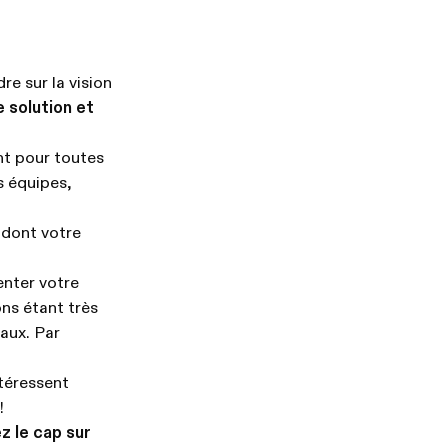
e sur la vision
 solution et
nt pour toutes
s équipes,
 dont votre
ienter votre
ons étant très
iaux. Par
ntéressent
!
z le cap sur