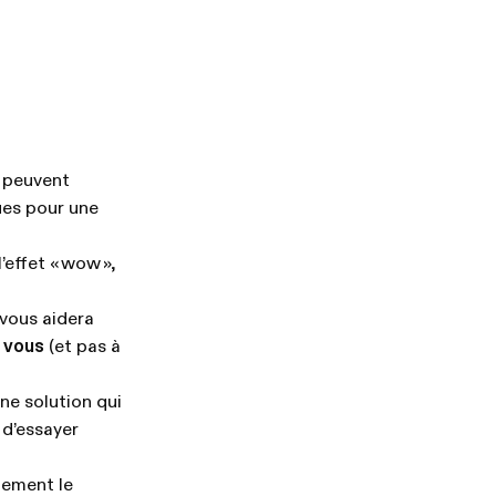
s peuvent
ues pour une
’effet « wow »,
 vous aidera
 vous
(et pas à
ne solution qui
 d’essayer
alement le