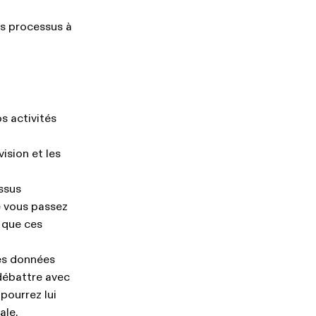
es processus à
s activités
ision et les
ssus
e vous passez
 que ces
les données
 débattre avec
pourrez lui
ale.