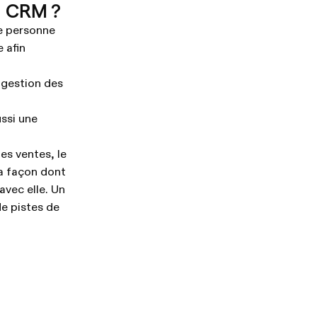
un CRM ?
ue personne
 afin
 gestion des
ssi une
es ventes, le
la façon dont
avec elle. Un
de pistes de