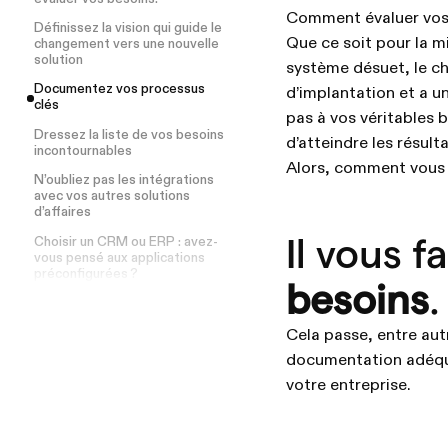
Comment évaluer vos 
Définissez la vision qui guide le
Que ce soit pour la m
changement vers une nouvelle
solution
système désuet, le c
Documentez vos processus
d’implantation et a u
clés
pas à vos véritables be
Dressez la liste de vos besoins
d’atteindre les résul
incontournables
Alors, comment vous a
N’oubliez pas les intégrations
avec vos autres solutions
d’affaires
Il vous f
Choisir un CRM ou ERP : avez-
vous pensé aux applications
préconfigurées ?
besoins
.
Cela passe, entre autr
documentation adéqua
votre entreprise.