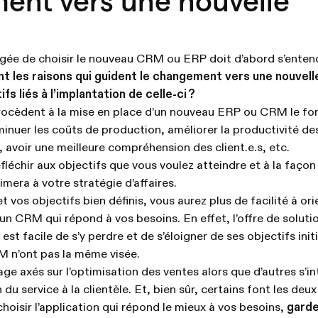
ent vers une nouvelle
rgée de choisir le nouveau CRM ou ERP doit d’abord s’entendr
nt les raisons qui guident le changement vers une nouvelle
fs liés à l’implantation de celle-ci ?
procèdent à la mise en place d’un nouveau ERP ou CRM le fo
iminuer les coûts de production, améliorer la productivité de
 avoir une meilleure compréhension des client.e.s, etc.
fléchir aux objectifs que vous voulez atteindre et à la façon
rimera à votre stratégie d’affaires.
et vos objectifs bien définis, vous aurez plus de facilité à or
un CRM qui répond à vos besoins. En effet, l’offre de soluti
 est facile de s’y perdre et de s’éloigner de ses objectifs init
M n’ont pas la même visée.
ge axés sur l’optimisation des ventes alors que d’autres s’i
 du service à la clientèle. Et, bien sûr, certains font les deux 
hoisir l’application qui répond le mieux à vos besoins,
garde