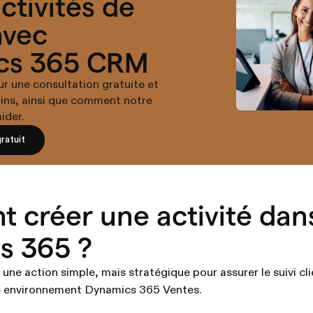
ctivités de
avec
cs 365 CRM
 une consultation gratuite et
ins, ainsi que comment notre
ider.
ratuit
créer une activité dan
s 365 ?
 une action simple, mais stratégique pour assurer le suivi cli
e environnement Dynamics 365 Ventes.