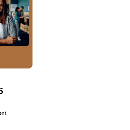
s
ent.