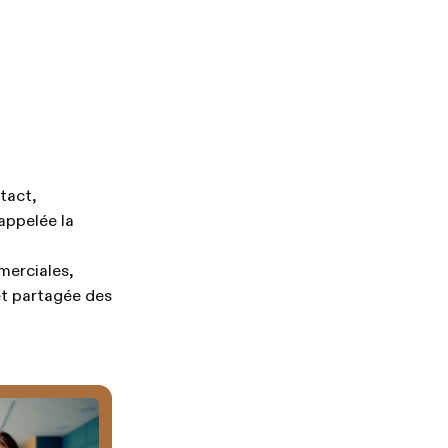
tact,
appelée la
merciales,
et partagée des