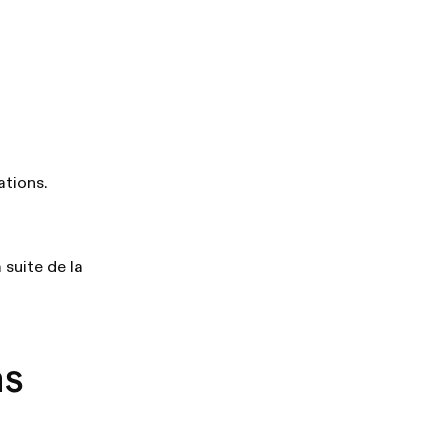
ations.
 suite de la
ns