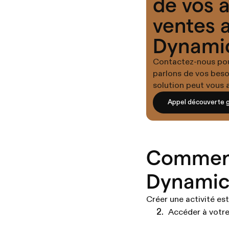
de vos a
ventes 
Dynami
Contactez-nous pour
parlons de vos beso
solution peut vous a
Appel découverte g
Comment 
Dynamic
Créer une activité est
Accéder à votr