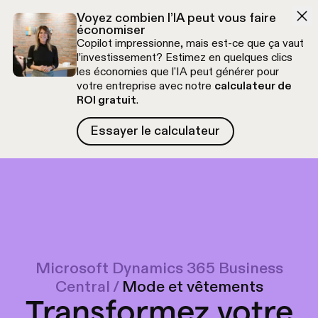
Aller à la navigation
Aller au contenu
Voyez combien l’IA peut vous faire
économiser
Copilot impressionne, mais est-ce que ça vaut
l’investissement? Estimez en quelques clics
les économies que l'IA peut générer pour
votre entreprise avec notre
calculateur de
ROI gratuit
.
Essayer le calculateur
Essayer le calculateur
Appel découverte gratuit
Microsoft Dynamics 365 Business
Central
/
Mode et vêtements
Transformez votre