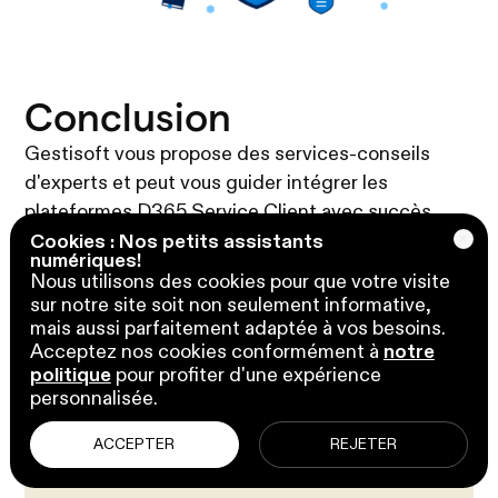
Conclusion
Gestisoft vous propose des services-conseils
d'experts et peut vous guider intégrer les
plateformes D365 Service Client avec succès.
Contactez-nous
dès aujourd'hui pour obtenir des
Cookies : Nos petits assistants
numériques!
réponses à toutes vos questions et apprendre à
Nous utilisons des cookies pour que votre visite
tirer le meilleur parti de votre solution Dynamics
sur notre site soit non seulement informative,
365 Field Service.
mais aussi parfaitement adaptée à vos besoins.
Acceptez nos cookies conformément à
notre
politique
pour profiter d'une expérience
personnalisée.
ACCEPTER
REJETER