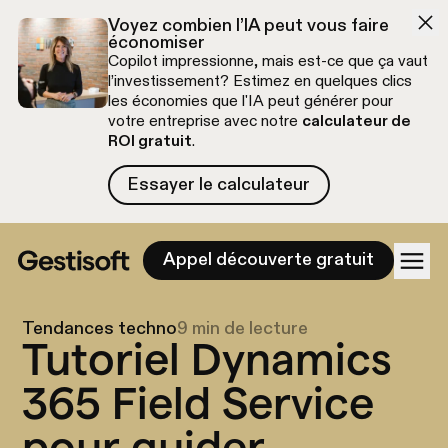
Aller à la navigation
Aller au contenu
Voyez combien l’IA peut vous faire
économiser
Copilot impressionne, mais est-ce que ça vaut
l’investissement? Estimez en quelques clics
les économies que l'IA peut générer pour
votre entreprise avec notre
calculateur de
ROI gratuit
.
Essayer le calculateur
Essayer le calculateur
Appel découverte gratuit
Tendances techno
9 min de lecture
Tutoriel Dynamics
365 Field Service
pour guider