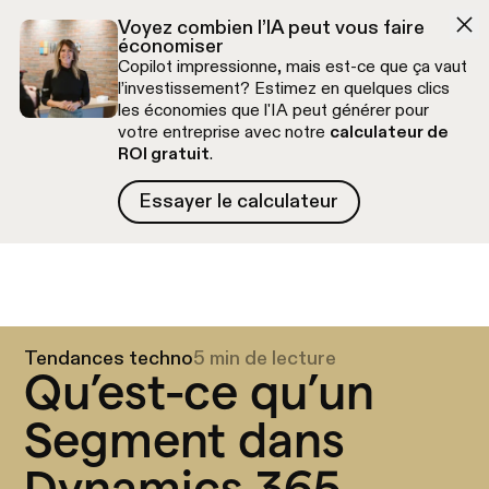
Aller à la navigation
Aller au contenu
Voyez combien l’IA peut vous faire
économiser
Copilot impressionne, mais est-ce que ça vaut
l’investissement? Estimez en quelques clics
les économies que l'IA peut générer pour
votre entreprise avec notre
calculateur de
ROI gratuit
.
Essayer le calculateur
Essayer le calculateur
Appel découverte gratuit
Tendances techno
5 min de lecture
Qu’est-ce qu’un
Segment dans
Dynamics 365