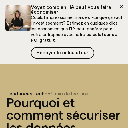
Aller à la navigation
Aller au contenu
Voyez combien l’IA peut vous faire
économiser
Copilot impressionne, mais est-ce que ça vaut
l’investissement? Estimez en quelques clics
les économies que l'IA peut générer pour
votre entreprise avec notre
calculateur de
ROI gratuit
.
Essayer le calculateur
Essayer le calculateur
Appel découverte gratuit
Tendances techno
5 min de lecture
Pourquoi et
comment sécuriser
les données