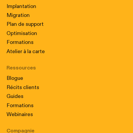
Implantation
Migration
Plan de support
Optimisation
Formations
Atelier à la carte
Cookies : Nos petits assistants
Ressources
numériques!
Nous utilisons des cookies pour que votre visite
Blogue
sur notre site soit non seulement informative,
Récits clients
mais aussi parfaitement adaptée à vos besoins.
Acceptez nos cookies conformément à
notre
Guides
politique
pour profiter d'une expérience
Formations
personnalisée.
Webinaires
ACCEPTER
REJETER
Compagnie