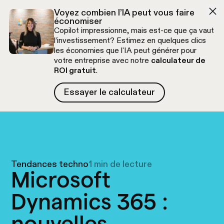
Aller à la navigation
Aller au contenu
Voyez combien l’IA peut vous faire
économiser
Copilot impressionne, mais est-ce que ça vaut
l’investissement? Estimez en quelques clics
les économies que l'IA peut générer pour
votre entreprise avec notre
calculateur de
ROI gratuit
.
Essayer le calculateur
Essayer le calculateur
Appel découverte gratuit
Tendances techno
1 min de lecture
Microsoft
Dynamics 365 :
nouvelles