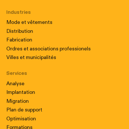
Industries
Mode et vêtements
Distribution
Fabrication
Ordres et associations professionels
Villes et municipalités
Cookies : Nos petits assistants
numériques!
Nous utilisons des cookies pour que votre visite
Services
sur notre site soit non seulement informative,
Analyse
mais aussi parfaitement adaptée à vos besoins.
Acceptez nos cookies conformément à
notre
Implantation
politique
pour profiter d'une expérience
Migration
personnalisée.
Plan de support
ACCEPTER
REJETER
Optimisation
Formations