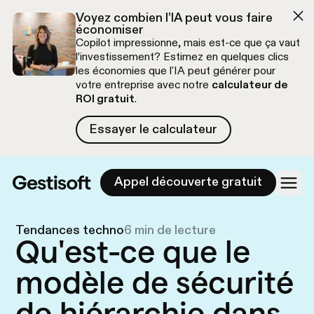
Aller à la navigation
Aller au contenu
Voyez combien l’IA peut vous faire
économiser
Copilot impressionne, mais est-ce que ça vaut
l’investissement? Estimez en quelques clics
les économies que l'IA peut générer pour
votre entreprise avec notre
calculateur de
ROI gratuit
.
Essayer le calculateur
Essayer le calculateur
Appel découverte gratuit
Tendances techno
6 min de lecture
Qu'est-ce que le
modèle de sécurité
de hiérarchie dans