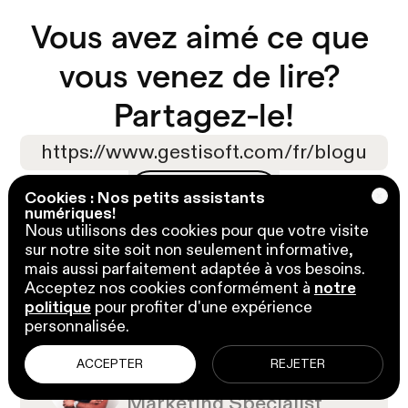
Vous avez aimé ce que 
vous venez de lire? 

Partagez-le!
Copier l'url
Cookies : Nos petits assistants
Copier l'url
numériques!
Nous utilisons des cookies pour que votre visite
sur notre site soit non seulement informative,
mais aussi parfaitement adaptée à vos besoins.
Acceptez nos cookies conformément à
notre
politique
pour profiter d'une expérience
personnalisée.
10 octobre 2025
ACCEPTER
REJETER
par Kooldeep Sahye
Marketing Specialist