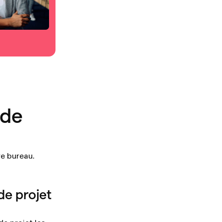
 de
re bureau.
de projet