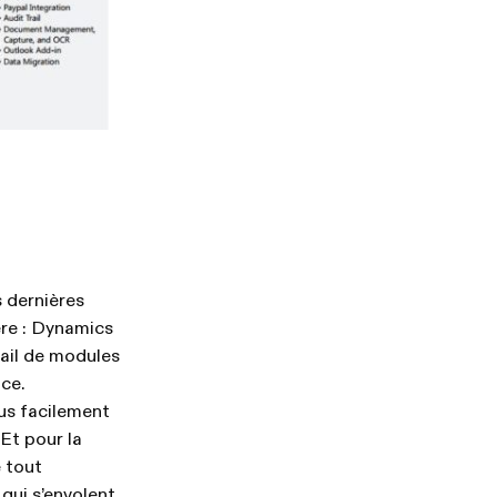
 dernières
re : Dynamics
tail de modules
ace.
us facilement
 Et pour la
e tout
 qui s’envolent