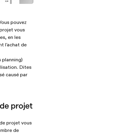
 Vous pouvez
 projet vous
es, en les
nt l'achat de
s planning)
lisation. Dites
isé causé par
de projet
de projet vous
nombre de