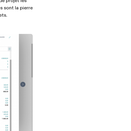
de projet les
s sont la pierre
ets.