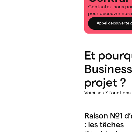
Contactez-nous pour
pour découvrir nos s
Appel découverte g
Et pourq
Business
projet ?
Voici ses 7 fonctions
Raison №1 d’
: les tâches