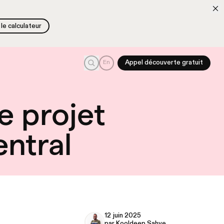
le calculateur
le calculateur
Recherche
En
Appel découverte gratuit
e projet
ntral
12 juin 2025
par Kooldeep Sahye