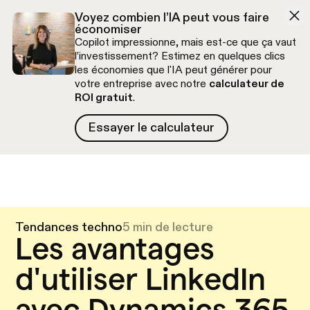
Aller à la navigation
Aller au contenu
Voyez combien l’IA peut vous faire
économiser
Copilot impressionne, mais est-ce que ça vaut
l’investissement? Estimez en quelques clics
les économies que l'IA peut générer pour
votre entreprise avec notre
calculateur de
ROI gratuit
.
Essayer le calculateur
Essayer le calculateur
Appel découverte gratuit
Tendances techno
5 min de lecture
Les avantages
d'utiliser LinkedIn
avec Dynamics 365