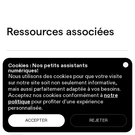
Ressources associées
Tendances techno
11 min de lecture
Cookies : Nos petits assistants
Qu'est-ce que Power Apps de
numériques!
Microsoft Power Platform ?
Nous utilisons des cookies pour que votre visite
sur notre site soit non seulement informative,
par Kooldeep Sahye
mais aussi parfaitement adaptée à vos besoins.
Acceptez nos cookies conformément à
notre
CRM
politique
pour profiter d'une expérience
personnalisée.
Tendances techno
18 min de lecture
Qu’est-ce qu’un système CRM ?
ACCEPTER
REJETER
par Kooldeep Sahye