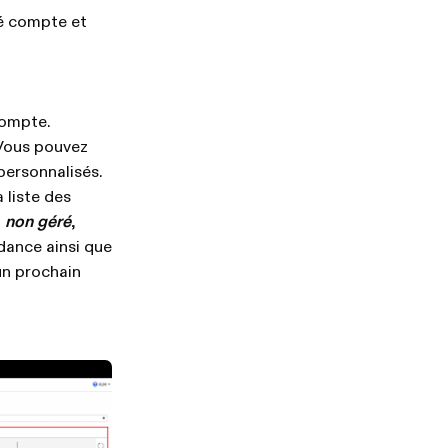
té compte et
compte.
 Vous pouvez
personnalisés.
 liste des
t
non géré
,
dance ainsi que
un prochain