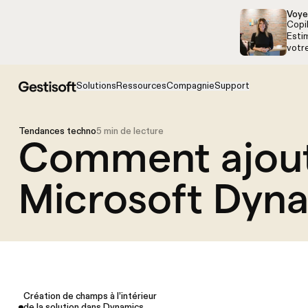
Aller à la navigation
Aller au contenu
Voye
Copi
Estim
votr
Solutions
Ressources
Compagnie
Support
Tendances techno
5 min de lecture
Comment ajout
Microsoft Dyna
Création de champs à l’intérieur
de la solution dans Dynamics