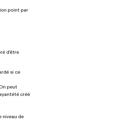
ion point par
ré d’être
ardé si ce
 On peut
 ayantété créé
e niveau de