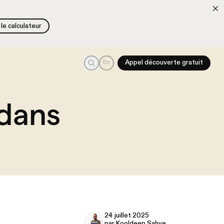
le calculateur
le calculateur
Recherche
En
Appel découverte gratuit
dans
24 juillet 2025
par Kooldeep Sahye