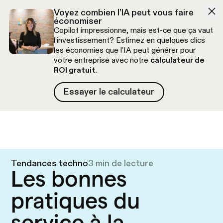
Aller à la navigation
Aller au contenu
Voyez combien l’IA peut vous faire
économiser
Copilot impressionne, mais est-ce que ça vaut
l’investissement? Estimez en quelques clics
les économies que l'IA peut générer pour
votre entreprise avec notre
calculateur de
ROI gratuit
.
Essayer le calculateur
Essayer le calculateur
Appel découverte gratuit
Tendances techno
3 min de lecture
Les bonnes
pratiques du
service à la