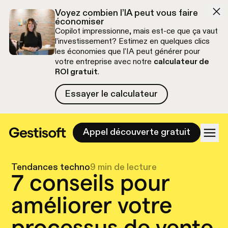
Aller à la navigation
Aller au contenu
Voyez combien l’IA peut vous faire
économiser
Copilot impressionne, mais est-ce que ça vaut
l’investissement? Estimez en quelques clics
les économies que l'IA peut générer pour
votre entreprise avec notre
calculateur de
ROI gratuit
.
Essayer le calculateur
Essayer le calculateur
Appel découverte gratuit
Tendances techno
9 min de lecture
7 conseils pour
améliorer votre
processus de vente