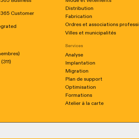
 365 Business
Mode et vêtements
Distribution
 365 Customer
Fabrication
 Certified, from February 2024 to February 2025
Ordres et associations profess
egrated
Villes et municipalités
Services
membres)
Analyse
(311)
Implantation
Migration
Plan de support
Optimisation
Formations
Atelier à la carte