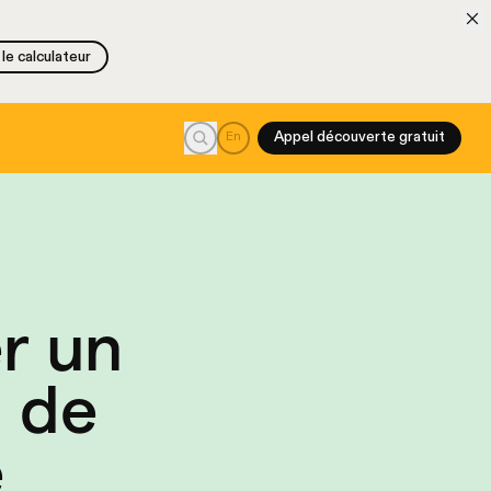
le calculateur
le calculateur
Recherche
En
Appel découverte gratuit
er un
n de
e