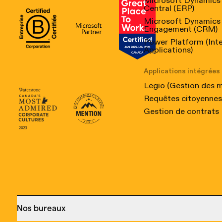
Microsoft Dynamics
Central (ERP)
Microsoft Dynamics
Engagement (CRM)
B Corp Certification
Microsoft
Great Place to Work Canada
Power Platform (Int
Applications)
Applications intégrées
Legio (Gestion des 
Requêtes citoyennes 
Canada's Most Admired Corporate Culture 2023
Prix performance Quebec
Gestion de contrats
Nos bureaux