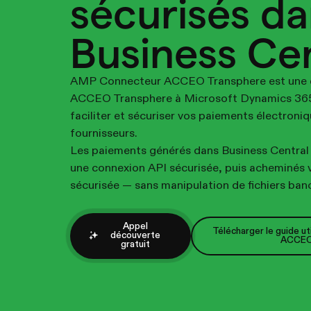
sécurisés d
Business Cen
AMP Connecteur ACCEO Transphere est une e
ACCEO Transphere à Microsoft Dynamics 365
faciliter et sécuriser vos paiements électroni
fournisseurs.
Les paiements générés dans Business Central
une connexion API sécurisée, puis acheminés 
sécurisée — sans manipulation de fichiers bancai
Appel
Télécharger le guide u
découverte
ACCEO
gratuit
Télécharger le guide u
ACCEO