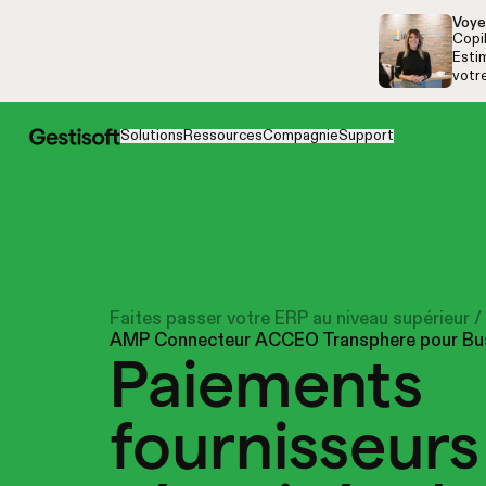
Aller à la navigation
Aller au contenu
Voye
Copi
Estim
votr
Solutions
Ressources
Compagnie
Support
Faites passer votre ERP au niveau supérieur
/
AMP Connecteur ACCEO Transphere pour Bus
Paiements
fournisseurs