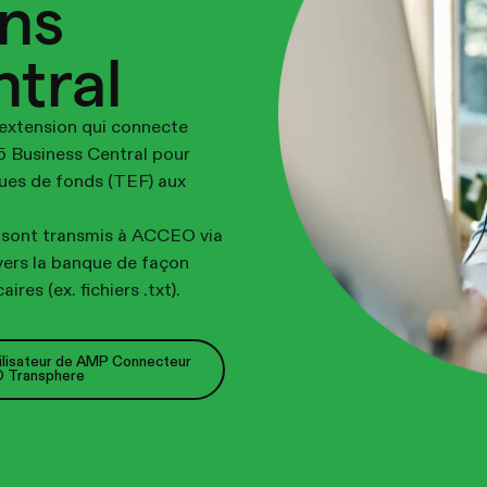
ans
tral
xtension qui connecte
 Business Central pour
ques de fonds (TEF) aux
 sont transmis à ACCEO via
vers la banque de façon
res (ex. fichiers .txt).
tilisateur de AMP Connecteur
 Transphere
tilisateur de AMP Connecteur
 Transphere