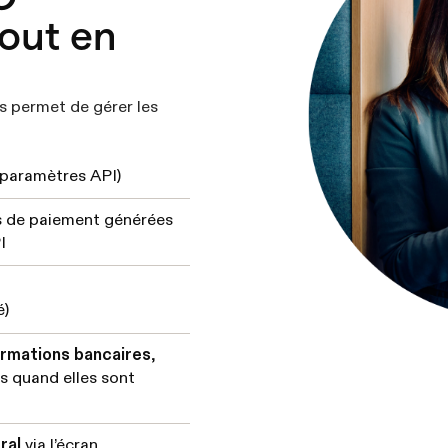
out en
permet de gérer les
 paramètres API)
s de paiement générées
I
é)
ormations bancaires
,
s quand elles sont
ral
via l’écran