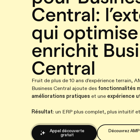
Central: l’ex
qui optimise
enrichit Bus
Central
Fruit de plus de 10 ans d’expérience terrain,
Business Central ajoute des
fonctionnalités
améliorations pratiques
et une
expérience ut
Résultat
: un ERP plus complet, plus intuitif e
Appel découverte
Découvrez AMP 
gratuit
Découvrez AMP 