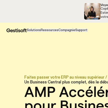
Aller à la navigation
Aller au contenu
Voye
Copi
Estim
votr
Solutions
Ressources
Compagnie
Support
Faites passer votre ERP au niveau supérieur
/
Un Business Central plus complet, dès le déb
AMP Accélér
pour Busine