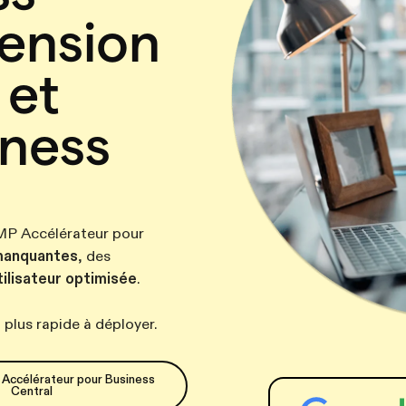
tension
 et
iness
 AMP Accélérateur pour
 manquantes
, des
ilisateur optimisée
.
t plus rapide à déployer.
Accélérateur pour Business
Central
Accélérateur pour Business