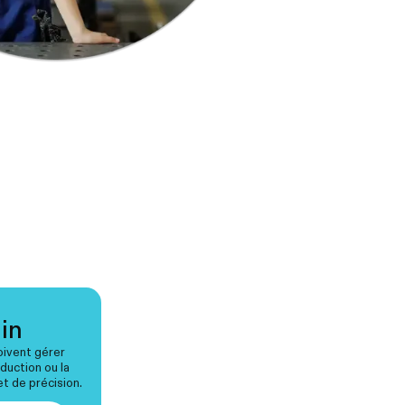
in
oivent gérer
oduction ou la
et de précision.