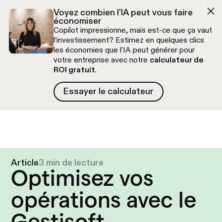
Aller à la navigation
Aller au contenu
Voyez combien l’IA peut vous faire
économiser
Copilot impressionne, mais est-ce que ça vaut
l’investissement? Estimez en quelques clics
les économies que l'IA peut générer pour
votre entreprise avec notre
calculateur de
ROI gratuit
.
Essayer le calculateur
Essayer le calculateur
Appel découverte gratuit
Article
3 min de lecture
Optimisez vos
opérations avec le
Gestisoft